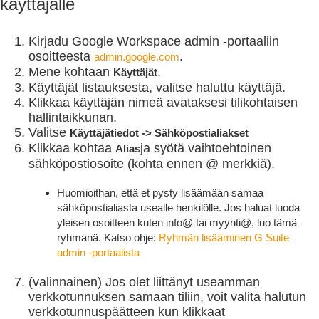
käyttäjälle
Kirjadu Google Workspace admin -portaaliin
osoitteesta
.
admin.google.com
Mene kohtaan
.
Käyttäjät
Käyttäjät listauksesta, valitse haluttu käyttäjä.
Klikkaa käyttäjän nimeä avataksesi tilikohtaisen
hallintaikkunan.
Valitse
Käyttäjätiedot -> Sähköpostialiakset
Klikkaa kohtaa
ja syötä vaihtoehtoinen
Alias
sähköpostiosoite (kohta ennen @ merkkiä).
Huomioithan, että et pysty lisäämään samaa
sähköpostialiasta usealle henkilölle. Jos haluat luoda
yleisen osoitteen kuten info@ tai myynti@, luo tämä
ryhmänä. Katso ohje:
Ryhmän lisääminen G Suite
admin -portaalista
(valinnainen) Jos olet liittänyt useamman
verkkotunnuksen samaan tiliin, voit valita halutun
verkkotunnuspäätteen kun klikkaat