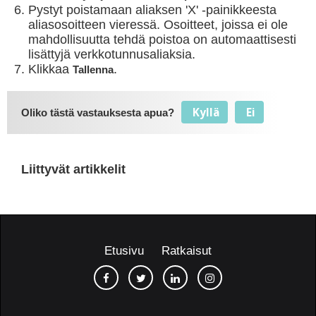
Pystyt poistamaan aliaksen 'X' -painikkeesta
aliasosoitteen vieressä. Osoitteet, joissa ei ole
mahdollisuutta tehdä poistoa on automaattisesti
lisättyjä verkkotunnusaliaksia.
Klikkaa
.
T
allenna
Kyllä
Ei
Oliko tästä vastauksesta apua?
Liittyvät artikkelit
Etusivu
Ratkaisut