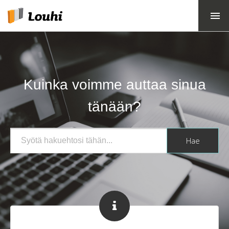
Kuinka voimme auttaa sinua
tänään?
Hae