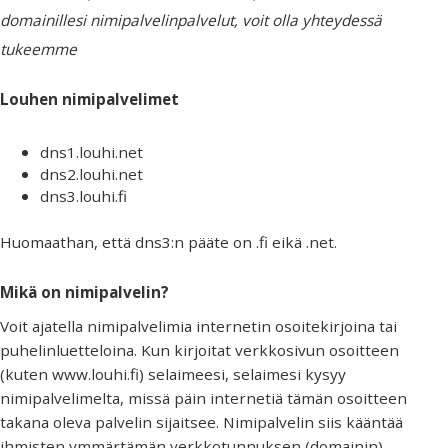
domainillesi nimipalvelinpalvelut, voit olla yhteydessä
tukeemme
Louhen nimipalvelimet
dns1.louhi.net
dns2.louhi.net
dns3.louhi.fi
Huomaathan, että dns3:n pääte on .fi eikä .net.
Mikä on nimipalvelin?
Voit ajatella nimipalvelimia internetin osoitekirjoina tai
puhelinluetteloina. Kun kirjoitat verkkosivun osoitteen
(kuten www.louhi.fi) selaimeesi, selaimesi kysyy
nimipalvelimelta, missä päin internetiä tämän osoitteen
takana oleva palvelin sijaitsee. Nimipalvelin siis kääntää
ihmisten ymmärtämän verkkotunnuksen (domainin)