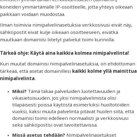
koneiden ymmärtämälle IP-osoitteelle, jotta yhteys oikeaan
paikkaan voidaan muodostaa.
Ilman toimivia nimipalvelinasetuksia verkkosivusi eivät näy,
sähköpostit eivät kulje oikeaan osoitteeseen, eivätkä
muutkaan domainiisi liitetyt palvelut toimi kunnolla.
Tärkeä ohje: Käytä aina kaikkia kolmea nimipalvelinta!
Kun muutat domainisi nimipalvelinasetuksia, on ehdottoman
tärkeää, että asetat domainillesi
kaikki kolme yllä mainittua
nimipalvelinta
.
Miksi?
Tämä takaa palveluiden luotettavuuden ja
vikasietoisuuden. Jos yksi nimipalvelimista olisi
tilapäisesti poissa käytöstä esimerkiksi huoltotöiden
vuoksi, kaksi muuta palvelinta pitävät huolen siitä, että
domainisi toimii edelleen normaalisti ja verkkosivusi
sekä sähköpostisi ovat tavoitettavissa.
Missä asetus tehdään?
Nimipalvelinasetukset