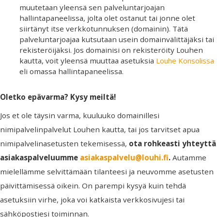
muutetaan yleensä sen palveluntarjoajan
hallintapaneelissa, jolta olet ostanut tai jonne olet
siirtänyt itse verkkotunnuksen (domainin). Tätä
palveluntarjoajaa kutsutaan usein domainvälittäjäksi tai
rekisteröijäksi. Jos domainisi on rekisteröity Louhen
kautta, voit yleensä muuttaa asetuksia
Louhe Konsolissa
eli omassa hallintapaneelissa.
Oletko epävarma? Kysy meiltä!
Jos et ole täysin varma, kuuluuko domainillesi
nimipalvelinpalvelut Louhen kautta, tai jos tarvitset apua
nimipalvelinasetusten tekemisessä,
ota rohkeasti yhteyttä
asiakaspalveluumme
asiakaspalvelu@louhi.fi
.
Autamme
mielellämme selvittämään tilanteesi ja neuvomme asetusten
päivittämisessä oikein. On parempi kysyä kuin tehdä
asetuksiin virhe, joka voi katkaista verkkosivujesi tai
sähköpostiesi toiminnan.