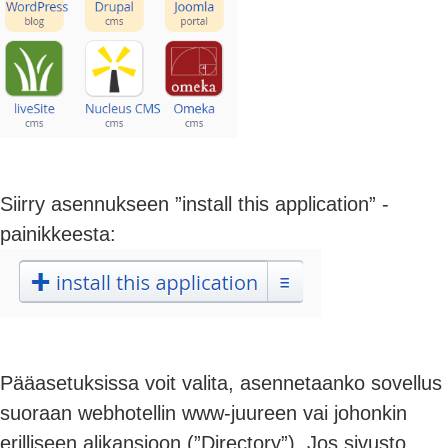
Siirry asennukseen ”install this application” -
painikkeesta:
Pääasetuksissa voit valita, asennetaanko sovellus
suoraan webhotellin www-juureen vai johonkin
erilliseen alikansioon (”Directory”). Jos sivusto