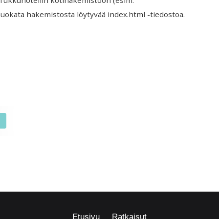
okata hakemistosta löytyvää index.html -tiedostoa.
i
Etusivu
Ratkaisut