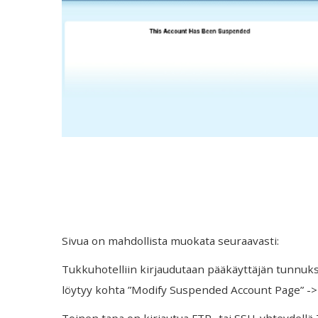
Sivua on mahdollista muokata seuraavasti:
Tukkuhotelliin kirjaudutaan pääkäyttäjän tunnuksi
löytyy kohta ”Modify Suspended Account Page” -> 
Toinen tapa on kirjautua FTP- tai SSH-yhteydellä