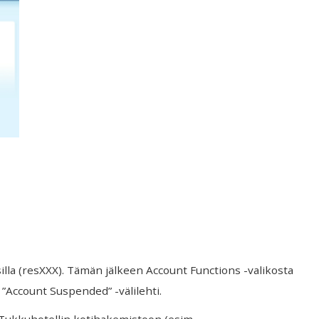
lla (resXXX). Tämän jälkeen Account Functions -valikosta
”Account Suspended” -välilehti.
 Tukkuhotellin kotihakemistoon (esim.