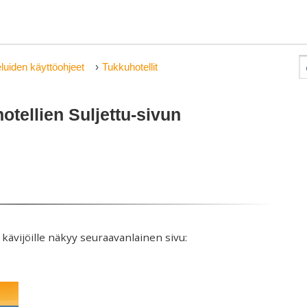
luiden käyttöohjeet
Tukkuhotellit
hotellien Suljettu-sivun
, kävijöille näkyy seuraavanlainen sivu: