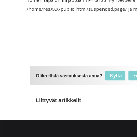
/home/resXXX/public_html/suspended.page/ ja mu
Kyllä
E
Oliko tästä vastauksesta apua?
Liittyvät artikkelit