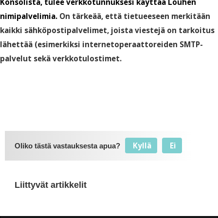
Konsolista, tulee verkkotunnuksesi käyttää Louhen
nimipalvelimia.
On tärkeää, että tietueeseen merkitään
kaikki sähköpostipalvelimet, joista viestejä on tarkoitus
lähettää (esimerkiksi internetoperaattoreiden SMTP-
palvelut sekä verkkotulostimet.
Kyllä
Ei
Oliko tästä vastauksesta apua?
Liittyvät artikkelit