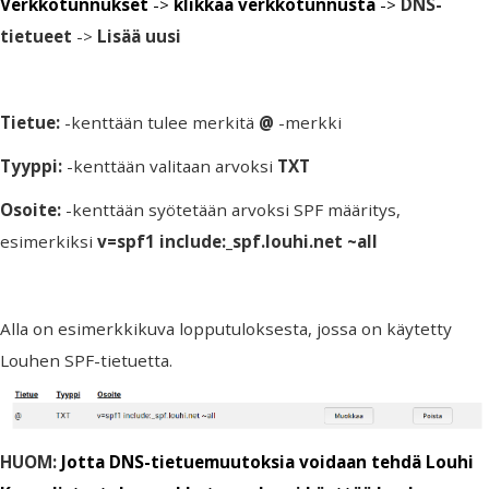
Verkkotunnukset
->
klikkaa verkkotunnusta
->
DNS-
tietueet
->
Lisää uusi
Tietue:
-kenttään tulee merkitä
@
-merkki
Tyyppi:
-kenttään valitaan arvoksi
TXT
Osoite:
-kenttään syötetään arvoksi SPF määritys,
esimerkiksi
v=spf1 include:_spf.louhi.net ~all
Alla on esimerkkikuva lopputuloksesta, jossa on käytetty
Louhen SPF-tietuetta.
HUOM:
Jotta DNS-tietuemuutoksia voidaan tehdä Louhi