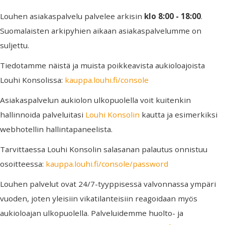
Louhen asiakaspalvelu palvelee arkisin
klo
8:00 - 18:00
.
Suomalaisten arkipyhien aikaan asiakaspalvelumme on
suljettu.
Tiedotamme näistä ja muista poikkeavista aukioloajoista
Louhi Konsolissa:
kauppa.louhi.fi/console
Asiakaspalvelun aukiolon ulkopuolella voit kuitenkin
hallinnoida palveluitasi
Louhi Konsolin
kautta ja esimerkiksi
webhotellin hallintapaneelista.
Tarvittaessa Louhi Konsolin salasanan palautus onnistuu
osoitteessa:
kauppa.louhi.fi/console/password
Louhen palvelut ovat 24/7-tyyppisessä valvonnassa ympäri
vuoden, joten yleisiin vikatilanteisiin reagoidaan myös
aukioloajan ulkopuolella. Palveluidemme huolto- ja