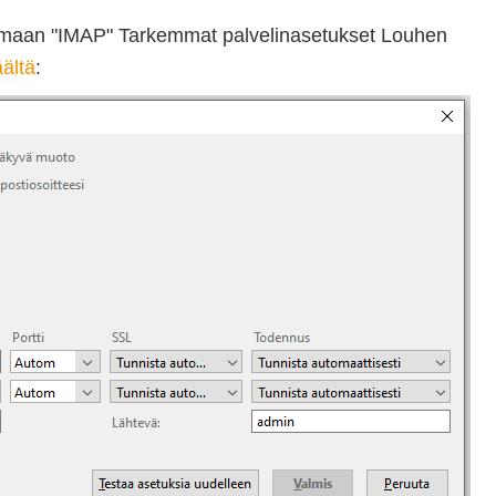
tsemaan "IMAP" Tarkemmat palvelinasetukset Louhen
äältä
: